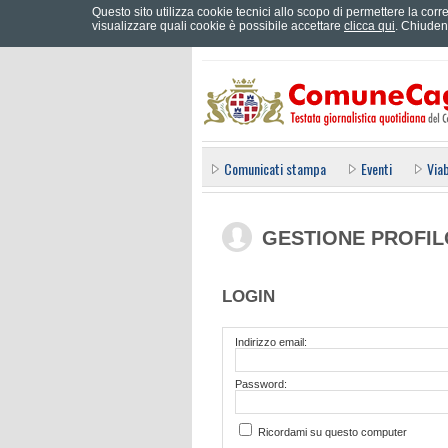
Questo sito utilizza cookie tecnici allo scopo di permettere la corre
Effettua il login
visualizzare quali cookie è possibile accettare
clicca qui
. Chiuden
Comunicati stampa
Eventi
Viab
GESTIONE PROFIL
LOGIN
Indirizzo email:
Password:
Ricordami su questo computer