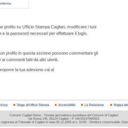
conferma
uo profilo su Ufficio Stampa Cagliari, modificare i tuoi
 e la password necessari per effettuare il login.
to un profilo in questa sezione possono commentare gli
e ai commenti fatti da altri utenti.
roporre la tua adesione vai al
 d'uso
Stage all'Ufficio Stampa
Accessibilità
La Redazione
Mappa del 
Comune Cagliari News - Testata giornalistica quotidiana del Comune di Cagliari.
Via Roma 145, 09124 Cagliari - P. IVA 00147990923.
a registrata al Tribunale di Cagliari in data 05.12.2005 al n. 31/05 - Direttore responsabile: Gia