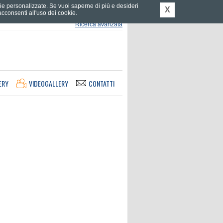
tarie personalizzate. Se vuoi saperne di più e desideri
X
consenti all'uso dei cookie.
Ricerca avanzata
ERY
VIDEOGALLERY
CONTATTI