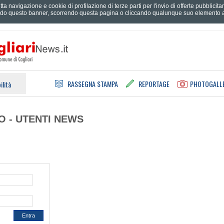
tta navigazione e cookie di profilazione di terze parti per l'invio di offerte pubblici
do questo banner, scorrendo questa pagina o cliccando qualunque suo elemento ac
RASSEGNA STAMPA
REPORTAGE
PHOTOGALL
ilità
O - UTENTI NEWS