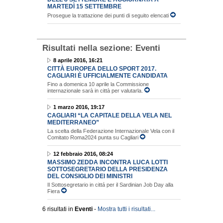
MARTEDÌ 15 SETTEMBRE
Prosegue la trattazione dei punti di seguito elencati
Risultati nella sezione:
Eventi
8 aprile 2016, 16:21
CITTÀ EUROPEA DELLO SPORT 2017.
CAGLIARI È UFFICIALMENTE CANDIDATA
Fino a domenica 10 aprile la Commissione
internazionale sarà in città per valutarla.
1 marzo 2016, 19:17
CAGLIARI “LA CAPITALE DELLA VELA NEL
MEDITERRANEO”
La scelta della Federazione Internazionale Vela con il
Comitato Roma2024 punta su Cagliari
12 febbraio 2016, 08:24
MASSIMO ZEDDA INCONTRA LUCA LOTTI
SOTTOSEGRETARIO DELLA PRESIDENZA
DEL CONSIGLIO DEI MINISTRI
Il Sottosegretario in cittá per il Sardinian Job Day alla
Fiera
6 risultati in
Eventi
-
Mostra tutti i risultati...