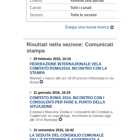
Criterio:
Almeno una parola
Canali:
Tutti i canali
Sezioni:
Tutte le sezioni
Esegui una nuova ricerca
Risultati nella sezione:
Comunicati
stampa
29 febbraio 2016, 10:16
FEDERAZIONE INTERNAZIONALE VELA
COMITATO ROMA2024. INCONTRO CON LA
STAMPA
Martedì 1 marzo alle ore 18:00 presso il Municipio in via
Roma
11 gennaio 2016, 16:24
COMITATO ROMA 2024. INCONTRO CON I
CONSULENTI PER FARE IL PUNTO DELLA
SITUAZIONE
Il sindaco Massimo Zedda e i consulenti del Comitato a
Cagliari per un sopralluogo, incontrano la stampa oggi
alle 19 in Municipio
10 settembre 2015, 16:42
LA SEDUTA DEL CONSIGLIO COMUNALE
DELL'8 SETTEMBRE È AGGIORNATA A