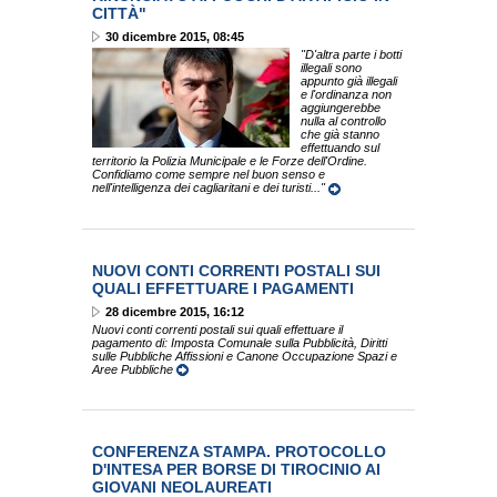
CITTÀ"
30 dicembre 2015, 08:45
"D'altra parte i botti
illegali sono
appunto già illegali
e l'ordinanza non
aggiungerebbe
nulla al controllo
che già stanno
effettuando sul
territorio la Polizia Municipale e le Forze dell'Ordine.
Confidiamo come sempre nel buon senso e
nell'intelligenza dei cagliaritani e dei turisti..."
NUOVI CONTI CORRENTI POSTALI SUI
QUALI EFFETTUARE I PAGAMENTI
28 dicembre 2015, 16:12
Nuovi conti correnti postali sui quali effettuare il
pagamento di: Imposta Comunale sulla Pubblicità, Diritti
sulle Pubbliche Affissioni e Canone Occupazione Spazi e
Aree Pubbliche
CONFERENZA STAMPA. PROTOCOLLO
D'INTESA PER BORSE DI TIROCINIO AI
GIOVANI NEOLAUREATI