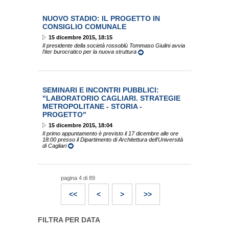
NUOVO STADIO: IL PROGETTO IN
CONSIGLIO COMUNALE
15 dicembre 2015, 18:15
Il presidente della società rossoblù Tommaso Giulini avvia
l'iter burocratico per la nuova struttura
SEMINARI E INCONTRI PUBBLICI:
"LABORATORIO CAGLIARI. STRATEGIE
METROPOLITANE - STORIA -
PROGETTO"
15 dicembre 2015, 18:04
Il primo appuntamento è previsto il 17 dicembre alle ore
18:00 presso il Dipartimento di Architettura dell'Università
di Cagliari
pagina 4 di 89
<<
<
>
>>
FILTRA PER DATA