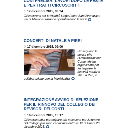
CONI PRECISA: LAVORI DOPO LE FESTE
E PER TRATTI CIRCOSCRITTI
17 dicembre 2015, 09:34
Gli interventi per la viabilità lungo l'asse Sant'Avendrace –
via Is Mirrionis saranno operativi dopo le feste
CONCERTI DI NATALE A PIRRI
17 dicembre 2015, 09:00
Proseguono le
serate che
l'Amministrazione
Comunale ha
organizzato per
festeggiare le
festività natalizie
2015 a Pirri, in
collaborazione con la Municipalità.
INTEGRAZIONE AVVISO DI SELEZIONE
PER IL RINNOVO DEL COLLEGIO DEI
REVISORI DEI CONTI
16 dicembre 2015, 15:17
Gli interessati a partecipare alla selezione per il rinnovo
del Collegio possono candidarsi entro le 12 di lunedì 28
dicembre 2015,