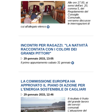
Alle ore 17.00, ai
sensi dell'art. 20,
comma 5, del
Regolamento del
Consiglio
Comunale,
verranno discusse
le interrogazioni di
cui all'allegato elenco
INCONTRI PER RAGAZZI. "LA NATIVITÀ
RACCONTATA CON I COLORI DEI
GRANDI PITTORI"
29 gennaio 2015, 13:05
Il primo appuntamento sabato 31 gennaio
LA COMMISSIONE EUROPEA HA
APPROVATO IL PIANO DI AZIONE PER
L’ENERGIA SOSTENIBILE DI CAGLIARI
29 gennaio 2015, 12:46
Il risultato è frutto
del grande lavoro
dei servizi
comunali.
L'attuazione del