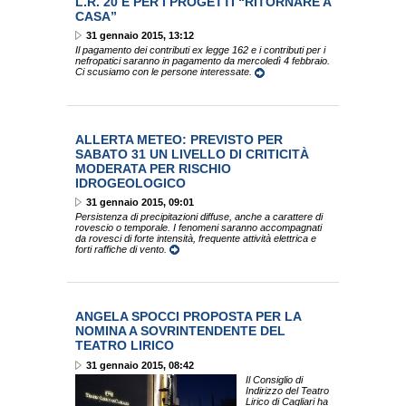
L.R. 20 E PER I PROGETTI “RITORNARE A
CASA”
31 gennaio 2015, 13:12
Il pagamento dei contributi ex legge 162 e i contributi per i
nefropatici saranno in pagamento da mercoledì 4 febbraio.
Ci scusiamo con le persone interessate.
ALLERTA METEO: PREVISTO PER
SABATO 31 UN LIVELLO DI CRITICITÀ
MODERATA PER RISCHIO
IDROGEOLOGICO
31 gennaio 2015, 09:01
Persistenza di precipitazioni diffuse, anche a carattere di
rovescio o temporale. I fenomeni saranno accompagnati
da rovesci di forte intensità, frequente attività elettrica e
forti raffiche di vento.
ANGELA SPOCCI PROPOSTA PER LA
NOMINA A SOVRINTENDENTE DEL
TEATRO LIRICO
31 gennaio 2015, 08:42
Il Consiglio di
Indirizzo del Teatro
Lirico di Cagliari ha