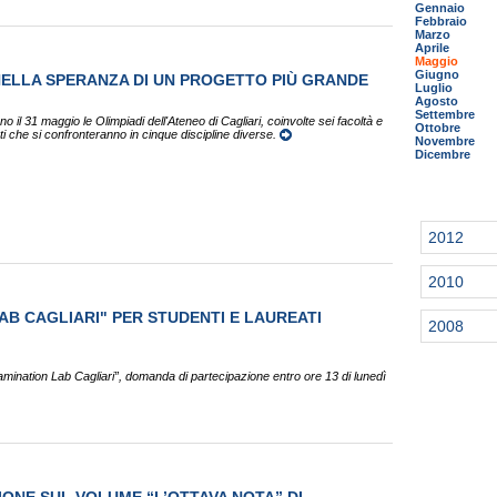
Gennaio
Febbraio
Marzo
Aprile
Maggio
Giugno
 NELLA SPERANZA DI UN PROGETTO PIÙ GRANDE
Luglio
Agosto
Settembre
no il 31 maggio le Olimpiadi dell'Ateneo di Cagliari, coinvolte sei facoltà e
Ottobre
ti che si confronteranno in cinque discipline diverse.
Novembre
Dicembre
2012
2010
LAB CAGLIARI" PER STUDENTI E LAUREATI
2008
amination Lab Cagliari”, domanda di partecipazione entro ore 13 di lunedì
ONE SUL VOLUME “L’OTTAVA NOTA” DI