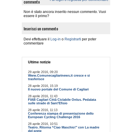
commento
Non è stato ancora inserito nessun commento. Vuoi
essere il primo?
Inserisci un commento
Devi effettuare il
Log-in
o
Registrarti
per poter
commentare
Ultime notizie
29 aprile 2016, 09:20
Www.Comunecagliarinews.it cresce e si
trasferisce
28 aprile 2016, 15:19
Il nuovo portale del Comune di Cagliari
28 aprile 2016, 11:43
FIAB Cagliari Città Ciclabile Onlus. Pedalata
sulle strade di Sant’Efisio
28 aprile 2016, 11:13
Conferenza stampa di presentazione dello
European Cycling Challenge 2016
28 aprile 2016, 10:51
Teatro. Ritorna “Ciao Maschio!" con La madre
del prete