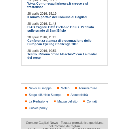
Www.Comunecagliarinews.it cresce e si
trasferisce
28 aprile 2016, 15:19
Il nuovo portale del Comune di Cagliari
28 aprile 2016, 11:43
FIAB Cagliari Città Ciclabile Onlus. Pedalata
sulle strade di Sant’Efisio
28 aprile 2016, 11:13
Conferenza stampa di presentazione dello
European Cycling Challenge 2016
28 aprile 2016, 10:51
Teatro. Ritorna “Ciao Maschio!" con La madre
del prete
News su mappa
Meteo
Termini d'uso
Stage all'Ufficio Stampa
Accessibilità
La Redazione
Mappa del sito
Contatti
Cookie policy
Comune Cagliari News - Testata giornalistica quotidiana
del Comune di Cagliari.