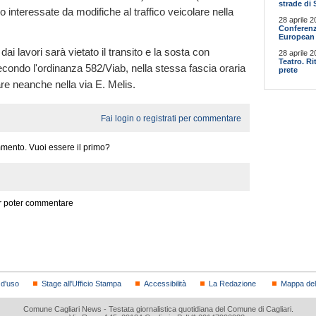
strade di 
 interessate da modifiche al traffico veicolare nella
28 aprile 2
Conferenz
European 
 dai lavori sarà vietato il transito e la sosta con
28 aprile 2
Teatro. R
econdo l'ordinanza 582/Viab, nella stessa fascia oraria
prete
are neanche nella via E. Melis.
Fai login o registrati per commentare
mento. Vuoi essere il primo?
 poter commentare
 d'uso
Stage all'Ufficio Stampa
Accessibilità
La Redazione
Mappa del 
Comune Cagliari News - Testata giornalistica quotidiana del Comune di Cagliari.