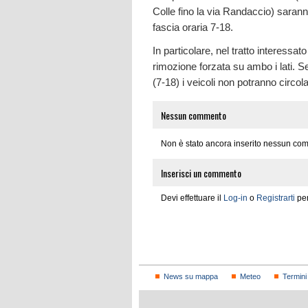
Colle fino la via Randaccio) saranno
fascia oraria 7-18.
In particolare, nel tratto interessato
rimozione forzata su ambo i lati. S
(7-18) i veicoli non potranno circol
Nessun commento
Non è stato ancora inserito nessun com
Inserisci un commento
Devi effettuare il
Log-in
o
Registrarti
per
News su mappa
Meteo
Termini