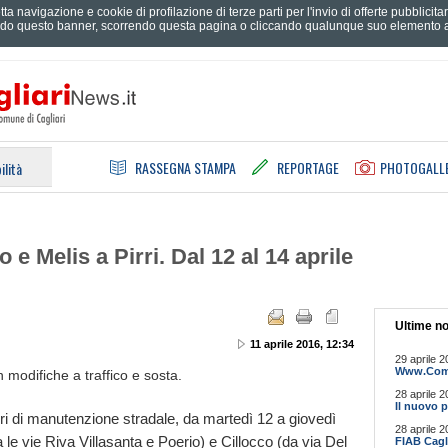
tta navigazione e cookie di profilazione di terze parti per l'invio di offerte pubblici
do questo banner, scorrendo questa pagina o cliccando qualunque suo elemento ac
RASSEGNA STAMPA
REPORTAGE
PHOTOGALL
ilità
e Melis a Pirri. Dal 12 al 14 aprile
Ultime no
11 aprile 2016, 12:34
29 aprile 2
Www.Comun
modifiche a traffico e sosta.
28 aprile 2
Il nuovo p
ori di manutenzione stradale, da martedì 12 a giovedì
28 aprile 2
 le vie Riva Villasanta e Poerio) e Cillocco (da via Del
FIAB Cagli