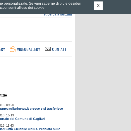
tarie personalizzate. Se vuoi saperne di più e desideri
X
consenti all'uso dei cookie.
Ricerca avanzata
ERY
VIDEOGALLERY
CONTATTI
tizie
016, 09:20
ecagliarinews.it cresce e si trasferisce
016, 15:19
ortale del Comune di Cagliari
016, 11:43
ari Città Ciclabile Onlus. Pedalata sulle