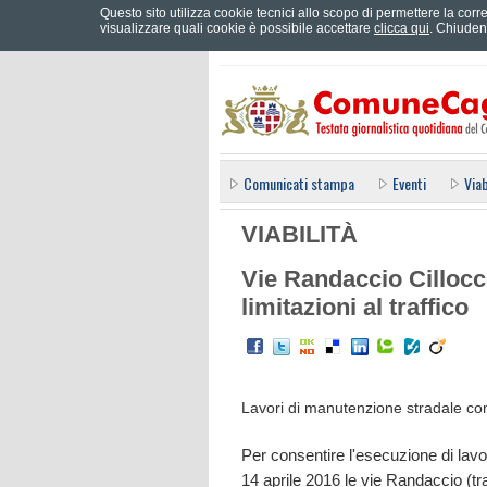
Questo sito utilizza cookie tecnici allo scopo di permettere la corre
Effettua il login
visualizzare quali cookie è possibile accettare
clicca qui
. Chiuden
Comunicati stampa
Eventi
Viab
VIABILITÀ
Vie Randaccio Cillocco 
limitazioni al traffico
Lavori di manutenzione stradale con 
Per consentire l'esecuzione di lav
14 aprile 2016 le vie Randaccio (tra