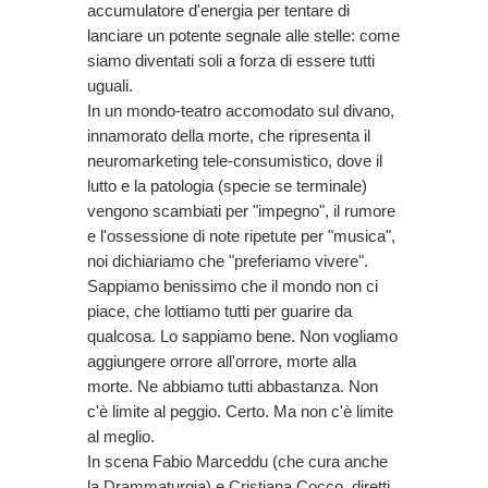
accumulatore d'energia per tentare di
lanciare un potente segnale alle stelle: come
siamo diventati soli a forza di essere tutti
uguali.
In un mondo-teatro accomodato sul divano,
innamorato della morte, che ripresenta il
neuromarketing tele-consumistico, dove il
lutto e la patologia (specie se terminale)
vengono scambiati per "impegno", il rumore
e l'ossessione di note ripetute per "musica",
noi dichiariamo che "preferiamo vivere".
Sappiamo benissimo che il mondo non ci
piace, che lottiamo tutti per guarire da
qualcosa. Lo sappiamo bene. Non vogliamo
aggiungere orrore all'orrore, morte alla
morte. Ne abbiamo tutti abbastanza. Non
c'è limite al peggio. Certo. Ma non c'è limite
al meglio.
In scena Fabio Marceddu (che cura anche
la Drammaturgia) e Cristiana Cocco, diretti