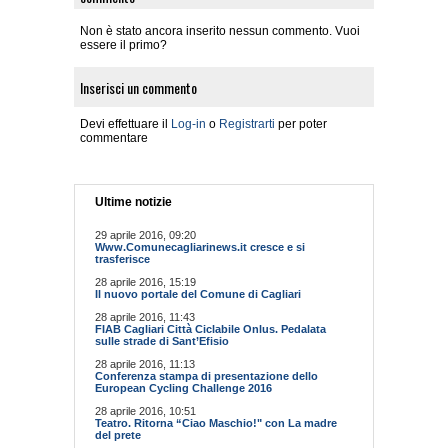
Non è stato ancora inserito nessun commento. Vuoi
essere il primo?
Inserisci un commento
Devi effettuare il
Log-in
o
Registrarti
per poter
commentare
Ultime notizie
29 aprile 2016, 09:20
Www.Comunecagliarinews.it cresce e si
trasferisce
28 aprile 2016, 15:19
Il nuovo portale del Comune di Cagliari
28 aprile 2016, 11:43
FIAB Cagliari Città Ciclabile Onlus. Pedalata
sulle strade di Sant’Efisio
28 aprile 2016, 11:13
Conferenza stampa di presentazione dello
European Cycling Challenge 2016
28 aprile 2016, 10:51
Teatro. Ritorna “Ciao Maschio!" con La madre
del prete