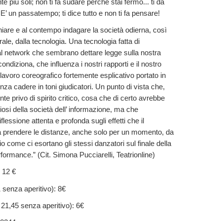
e più soli; non ti fa sudare perché stai fermo... ti da
E’ un passatempo; ti dice tutto e non ti fa pensare!
iare e al contempo indagare la società odierna, così
ale, dalla tecnologia. Una tecnologia fatta di
ial network che sembrano dettare legge sulla nostra
ondiziona, che influenza i nostri rapporti e il nostro
lavoro coreografico fortemente esplicativo portato in
za cadere in toni giudicatori. Un punto di vista che,
nte privo di spirito critico, cosa che di certo avrebbe
diosi della società dell’ informazione, ma che
lessione attenta e profonda sugli effetti che il
a prendere le distanze, anche solo per un momento, da
io come ci esortano gli stessi danzatori sul finale della
formance.” (Cit. Simona Pucciarelli, Teatrionline)
: 12 €
 senza aperitivo): 8€
21,45 senza aperitivo): 6€