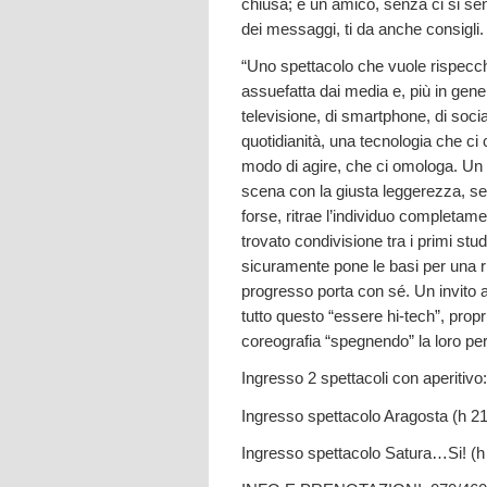
chiusa; è un amico, senza ci si sent
dei messaggi, ti da anche consigli. 
“Uno spettacolo che vuole rispecch
assuefatta dai media e, più in gener
televisione, di smartphone, di soc
quotidianità, una tecnologia che ci c
modo di agire, che ci omologa. Un 
scena con la giusta leggerezza, sen
forse, ritrae l’individuo completame
trovato condivisione tra i primi stu
sicuramente pone le basi per una rif
progresso porta con sé. Un invito 
tutto questo “essere hi-tech”, propr
coreografia “spegnendo” la loro per
Ingresso 2 spettacoli con aperitivo
Ingresso spettacolo Aragosta (h 21
Ingresso spettacolo Satura…Si! (h 