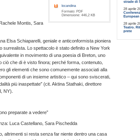
strade di 
locandina
28 aprile 2
Formato: PDF
Conferenz
Dimensione: 446,2 KB
European 
 Rachele Montis, Sara
28 aprile 2
Teatro. R
prete
aliana Elsa Schiaparelli, geniale e anticonformista pioniera
 surrealista. Lo spettacolo è stato definito a New York
equivalente in movimento di una poesia di Breton, uno
o ciò che di è visto finora; perché forma, contenuto,
ro gli elementi che sono comunemente associati alla
omponenti di un insieme artistico – qui sono sviscerati,
lità più inaspettate” (cit. Aktina Stathaki, direttore
l, NY).
ono preparate a vedere”
danza: Luca Castellano, Sara Pischedda
, altrimenti si resta senza far niente dentro una casa