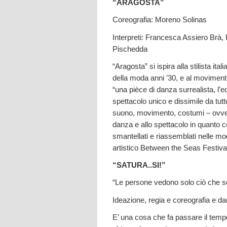
“ARAGOSTA”
Coreografia: Moreno Solinas
Interpreti: Francesca Assiero Brà,
Pischedda
“Aragosta” si ispira alla stilista it
della moda anni ’30, e al movimento
“una pièce di danza surrealista, l’
spettacolo unico e dissimile da tutt
suono, movimento, costumi – ovve
danza e allo spettacolo in quanto c
smantellati e riassemblati nelle moda
artistico Between the Seas Festiva
“SATURA..SI!”
“Le persone vedono solo ciò che s
Ideazione, regia e coreografia e 
E’ una cosa che fa passare il tempo