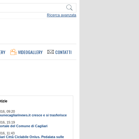
Ricerca avanzata
ERY
VIDEOGALLERY
CONTATTI
tizie
016, 09:20
ecagliarinews.it cresce e si trasferisce
016, 15:19
ortale del Comune di Cagliari
016, 11:43
ari Città Ciclabile Onlus. Pedalata sulle