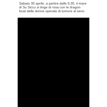
Sabato 30 aprile, a partire dalle 9,30, il mare
di Su Siccu si tinge di rosa con le dragon
boat delle donne operate di tumore al seno.