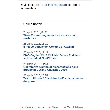
Devi effettuare il
Log-in
o
Registrarti
per poter
commentare
Ultime notizie
29 aprile 2016, 09:20
Www.Comunecagliarinews.it cresce e si
trasferisce
28 aprile 2016, 15:19
Il nuovo portale del Comune di Cagliari
28 aprile 2016, 11:43
FIAB Cagliari Città Ciclabile Onlus. Pedalata
sulle strade di Sant’Efisio
28 aprile 2016, 11:13
Conferenza stampa di presentazione dello
European Cycling Challenge 2016
28 aprile 2016, 10:51
Teatro. Ritorna “Ciao Maschio!" con La madre
del prete
News su mappa
Meteo
Termini d'uso