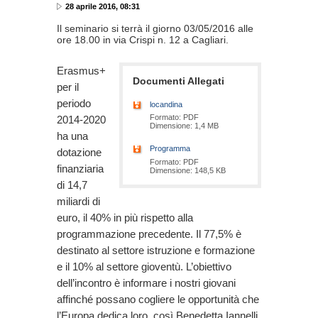
28 aprile 2016, 08:31
Il seminario si terrà il giorno 03/05/2016 alle
ore 18.00 in via Crispi n. 12 a Cagliari.
Erasmus+
Documenti Allegati
per il
periodo
locandina
Formato: PDF
2014-2020
Dimensione: 1,4 MB
ha una
Programma
dotazione
Formato: PDF
finanziaria
Dimensione: 148,5 KB
di 14,7
miliardi di
euro, il 40% in più rispetto alla
programmazione precedente. Il 77,5% è
destinato al settore istruzione e formazione
e il 10% al settore gioventù. L’obiettivo
dell’incontro è informare i nostri giovani
affinché possano cogliere le opportunità che
l’Europa dedica loro, così Benedetta Iannelli,