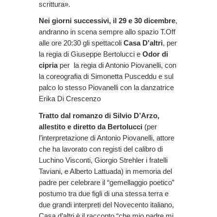
scrittura».
Nei giorni successivi, il 29 e 30 dicembre
,
andranno in scena sempre allo spazio T.Off
alle ore 20:30 gli spettacoli
Casa D'altri
, per
la regia di Giuseppe Bertolucci e
Odor di
cipria
per la regia di Antonio Piovanelli, con
la coreografia di Simonetta Pusceddu e sul
palco lo stesso Piovanelli con la danzatrice
Erika Di Crescenzo
Tratto dal romanzo di Silvio D’Arzo,
allestito e diretto da Bertolucci
(per
l’interpretazione di Antonio Piovanelli, attore
che ha lavorato con registi del calibro di
Luchino Visconti, Giorgio Strehler i fratelli
Taviani, e Alberto Lattuada) in memoria del
padre per celebrare il “gemellaggio poetico”
postumo tra due figli di una stessa terra e
due grandi interpreti del Novecento italiano,
Casa d’altri è il racconto “che mio padre mi