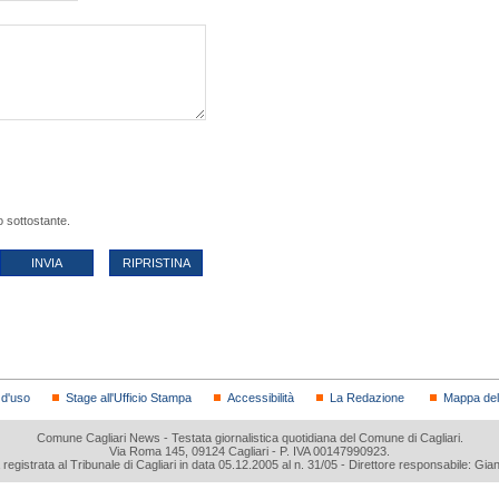
o sottostante.
 d'uso
Stage all'Ufficio Stampa
Accessibilità
La Redazione
Mappa del 
Comune Cagliari News - Testata giornalistica quotidiana del Comune di Cagliari.
Via Roma 145, 09124 Cagliari - P. IVA 00147990923.
a registrata al Tribunale di Cagliari in data 05.12.2005 al n. 31/05 - Direttore responsabile: Gia