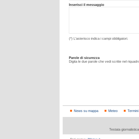
Inserisci il messaggio
(*) L'asterisco indica i campi obbligatori.
Parole di sicurezza
Digita le due parole che vedi scritte nel riquadr
News su mappa
Meteo
Termini
Testata giornalistic