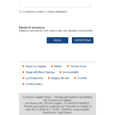
(*) L'asterisco indica i campi obbligatori.
Parole di sicurezza
Digita le due parole che vedi scritte nel riquadro sottostante.
News su mappa
Meteo
Termini d'uso
Stage all'Ufficio Stampa
Accessibilità
La Redazione
Mappa del sito
Contatti
Cookie policy
Comune Cagliari News - Testata giornalistica quotidiana
del Comune di Cagliari.
Via Roma 145, 09124 Cagliari - P. IVA 00147990923.
Testata giornalistica registrata al Tribunale di Cagliari in
data 05.12.2005 al n. 31/05 - Direttore responsabile:
Gianfranco Luigi Quartu.