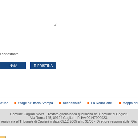
o sottostante.
 d'uso
Stage all'Ufficio Stampa
Accessibilità
La Redazione
Mappa del 
Comune Cagliari News - Testata giornalistica quotidiana del Comune di Cagliari.
Via Roma 145, 09124 Cagliari - P. IVA 00147990923.
a registrata al Tribunale di Cagliari in data 05.12.2005 al n. 31/05 - Direttore responsabile: Gia