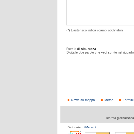
(*) L'asterisco indica i campi obbligatori.
Parole di sicurezza
Digita le due parole che vedi scritte nel riquadr
News su mappa
Meteo
Termini
Testata giornalistic
Dati meteo:
ilMeteo.it