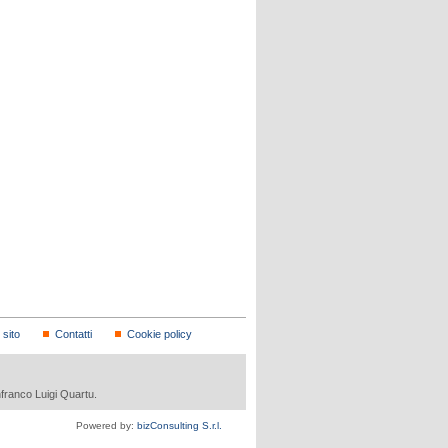
sito
Contatti
Cookie policy
nfranco Luigi Quartu.
Powered by:
bizConsulting S.r.l.