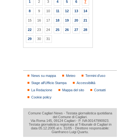
1
2
3
4
5
6
7
8
9
10
11
12
13
14
15
16
17
18
19
20
21
22
23
24
25
26
27
28
29
30
31
News su mappa
Meteo
Termini d'uso
Stage all'Ufficio Stampa
Accessibilità
La Redazione
Mappa del sito
Contatti
Cookie policy
Comune Cagliari News - Testata giornalistica quotidiana
del Comune di Cagliari.
Via Roma 145, 09124 Cagliari - P. IVA 00147990923.
Testata giornalistica registrata al Tribunale di Cagliari in
data 05.12.2005 al n. 31/05 - Direttore responsabile:
Gianfranco Luigi Quartu.