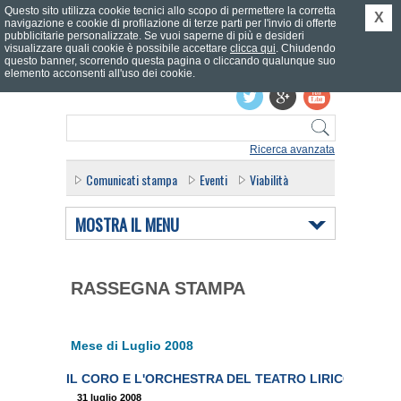
Questo sito utilizza cookie tecnici allo scopo di permettere la corretta
X
navigazione e cookie di profilazione di terze parti per l'invio di offerte
pubblicitarie personalizzate. Se vuoi saperne di più e desideri
visualizzare quali cookie è possibile accettare
clicca qui
. Chiudendo
questo banner, scorrendo questa pagina o cliccando qualunque suo
Effettua il login
elemento acconsenti all'uso dei cookie.
Ricerca avanzata
Comunicati stampa
Eventi
Viabilità
MOSTRA IL MENU
RASSEGNA STAMPA
Mese di Luglio 2008
IL CORO E L'ORCHESTRA DEL TEATRO LIRICO DA OG
31 luglio 2008