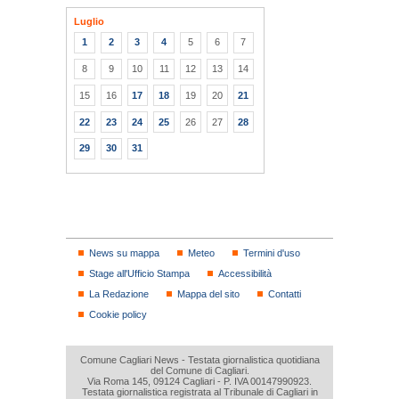
Luglio
1
2
3
4
5
6
7
8
9
10
11
12
13
14
15
16
17
18
19
20
21
22
23
24
25
26
27
28
29
30
31
News su mappa
Meteo
Termini d'uso
Stage all'Ufficio Stampa
Accessibilità
La Redazione
Mappa del sito
Contatti
Cookie policy
Comune Cagliari News - Testata giornalistica quotidiana
del Comune di Cagliari.
Via Roma 145, 09124 Cagliari - P. IVA 00147990923.
Testata giornalistica registrata al Tribunale di Cagliari in