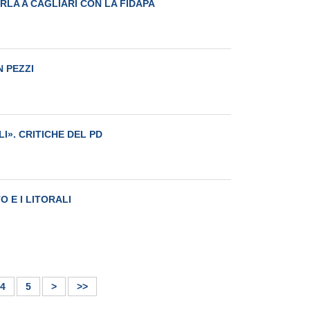
ARLA A CAGLIARI CON LA FIDAPA
N PEZZI
LI». CRITICHE DEL PD
TO E I LITORALI
4
5
>
>>