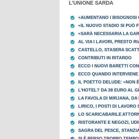
L'UNIONE SARDA
«AUMENTANO I BISOGNOSI 
«IL NUOVO STADIO SI PUÒ 
«SARÀ NECESSARIA LA GA
AL VIA I LAVORI, PRESTO R
CASTELLO, STASERA SCAT
CONTRIBUTI IN RITARDO
ECCO I NUOVI BARETTI CON
ECCO QUANDO INTERVIENE 
IL POETTO DELUDE: «NON È
L'HOTEL? DA 38 EURO AL 
LA FAVOLA DI MIRJANA, D
LIRICO, I POSTI DI LAVORO
LO SCARICABARILE ATTOR
RISTORANTE E NEGOZI, UDI
SAGRA DEL PESCE, STANZIA
SI È PERSO TROPPO TEMPO,