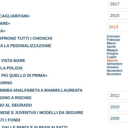
2017
2015
CAGLIARITANI»
FARE»
2013
RA»
Gennaio
IAPRONO TUTTI I CHIOSCHI
Febbraio
Marzo
TA LA PEDONALIZZAZIONE
Aprile
Maggio
Giugno
Luglio
 VISTA MARE
Agosto
Settembre
Ottobre
LA POLIZIA
Novembre
Dicembre
 PIÙ QUELLO DI PRIMA»
GIORNO
A BIMBA ANALFABETA A MAMMA LAUREATA
2012
 SONO A RISCHIO
NO AL DEGRADO
2010
NESE E JUVENTUS I MODELLI DA SEGUIRE
2008
TI I FONDI
 DALLE PAROLE SI PASSI AI FATTI