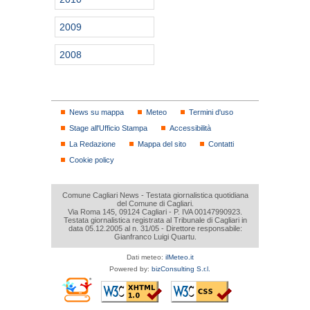
2009
2008
News su mappa
Meteo
Termini d'uso
Stage all'Ufficio Stampa
Accessibilità
La Redazione
Mappa del sito
Contatti
Cookie policy
Comune Cagliari News - Testata giornalistica quotidiana
del Comune di Cagliari.
Via Roma 145, 09124 Cagliari - P. IVA 00147990923.
Testata giornalistica registrata al Tribunale di Cagliari in
data 05.12.2005 al n. 31/05 - Direttore responsabile:
Gianfranco Luigi Quartu.
Dati meteo:
ilMeteo.it
Powered by:
bizConsulting S.r.l.