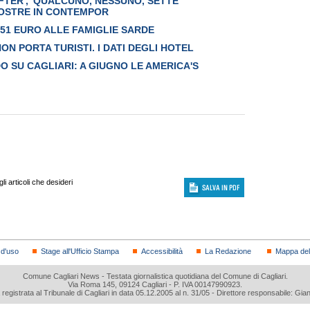
FTER', 'QUALCUNO, NESSUNO, SETTE
 MOSTRE IN CONTEMPOR
51 EURO ALLE FAMIGLIE SARDE
ON PORTA TURISTI. I DATI DEGLI HOTEL
O SU CAGLIARI: A GIUGNO LE AMERICA'S
i articoli che desideri
 d'uso
Stage all'Ufficio Stampa
Accessibilità
La Redazione
Mappa del 
Comune Cagliari News - Testata giornalistica quotidiana del Comune di Cagliari.
Via Roma 145, 09124 Cagliari - P. IVA 00147990923.
a registrata al Tribunale di Cagliari in data 05.12.2005 al n. 31/05 - Direttore responsabile: Gia