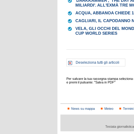
'DARKKAMMER', 'THE DAY A
MILIARDI'. ALL'EXMÀ TRE
ACQUA, ABBANOA CHIEDE 1
CAGLIARI, IL CAPODANNO N
VELA, GLI OCCHI DEL MOND
CUP WORLD SERIES
Deseleziona tutti gli articoli
Per salvare la tua rassegna stampa seleziona gl
e premi il pulsante: "Salva in PDF"
News su mappa
Meteo
Termini
Testata giornalistic