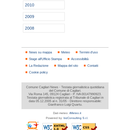
2010
2009
2008
News su mappa
Meteo
Termini d'uso
Stage all'Ufficio Stampa
Accessibilità
La Redazione
Mappa del sito
Contatti
Cookie policy
Comune Cagliari News - Testata giornalistica quotidiana
del Comune di Cagliari.
Via Roma 145, 09124 Cagliari - P. IVA 00147990923.
Testata giornalistica registrata al Tribunale di Cagliari in
data 05.12.2005 al n. 31/05 - Direttore responsabile:
Gianfranco Luigi Quartu.
Dati meteo:
ilMeteo.it
Powered by:
bizConsulting S.r.l.