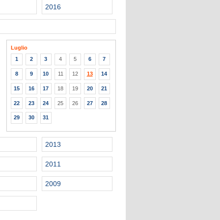
2016
Luglio
1
2
3
4
5
6
7
8
9
10
11
12
13
14
15
16
17
18
19
20
21
22
23
24
25
26
27
28
29
30
31
2013
2011
2009