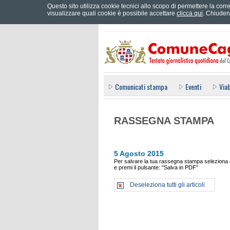
Questo sito utilizza cookie tecnici allo scopo di permettere la corre
Effettua il login
visualizzare quali cookie è possibile accettare
clicca qui
. Chiuden
Comunicati stampa
Eventi
Viab
RASSEGNA STAMPA
5 Agosto 2015
Per salvare la tua rassegna stampa seleziona gl
e premi il pulsante: "Salva in PDF"
Deseleziona tutti gli articoli