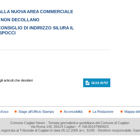
 ALLA NUOVA AREA COMMERCIALE
NA NON DECOLLANO
ONSIGLIO DI INDIRIZZO SILURA IL
SPOCCI
i articoli che desideri
 d'uso
Stage all'Ufficio Stampa
Accessibilità
La Redazione
Mappa del 
Comune Cagliari News - Testata giornalistica quotidiana del Comune di Cagliari.
Via Roma 145, 09124 Cagliari - P. IVA 00147990923.
a registrata al Tribunale di Cagliari in data 05.12.2005 al n. 31/05 - Direttore responsabile: Gia