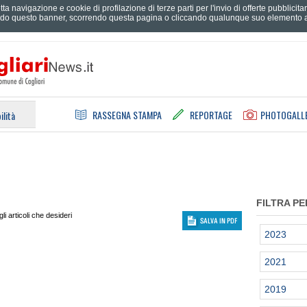
tta navigazione e cookie di profilazione di terze parti per l'invio di offerte pubblici
do questo banner, scorrendo questa pagina o cliccando qualunque suo elemento ac
RASSEGNA STAMPA
REPORTAGE
PHOTOGALL
ilità
FILTRA PE
i articoli che desideri
2023
2021
2019