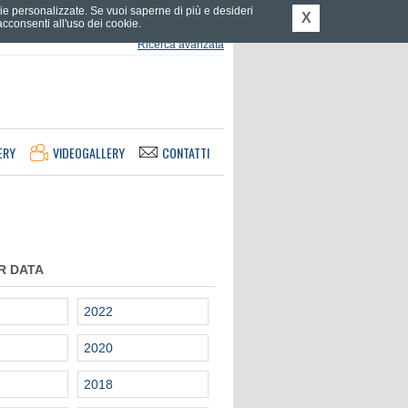
tarie personalizzate. Se vuoi saperne di più e desideri
X
consenti all'uso dei cookie.
Ricerca avanzata
ERY
VIDEOGALLERY
CONTATTI
R DATA
2022
2020
2018