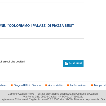
NE: “COLORIAMO I PALAZZI DI PIAZZA SEUI”
i articoli che desideri
 d'uso
Stage all'Ufficio Stampa
Accessibilità
La Redazione
Mappa del 
Comune Cagliari News - Testata giornalistica quotidiana del Comune di Cagliari.
Via Roma 145, 09124 Cagliari - P. IVA 00147990923.
a registrata al Tribunale di Cagliari in data 05.12.2005 al n. 31/05 - Direttore responsabile: Gia