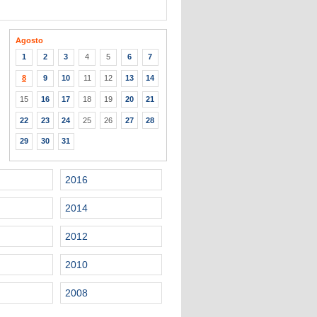
Agosto
1
2
3
4
5
6
7
8
9
10
11
12
13
14
15
16
17
18
19
20
21
22
23
24
25
26
27
28
29
30
31
2016
2014
2012
2010
2008