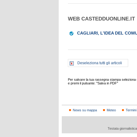
WEB CASTEDDUONLINE.IT
CAGLIARI, L’IDEA DEL COMU
Deseleziona tutti gli articoli
Per salvare la tua rassegna stampa seleziona gl
e premi il pulsante: "Salva in PDF"
News su mappa
Meteo
Termini
Testata giornalistic