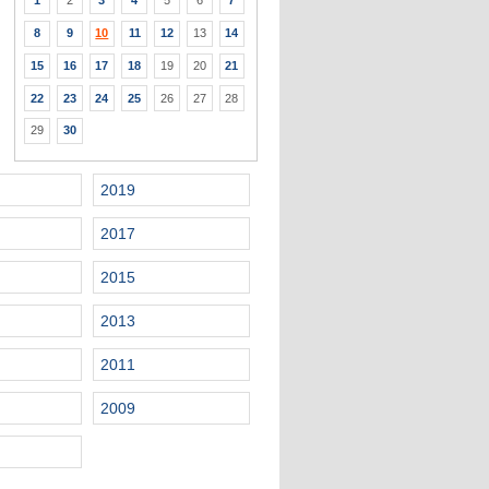
1
2
3
4
5
6
7
8
9
10
11
12
13
14
15
16
17
18
19
20
21
22
23
24
25
26
27
28
29
30
2019
2017
2015
2013
2011
2009