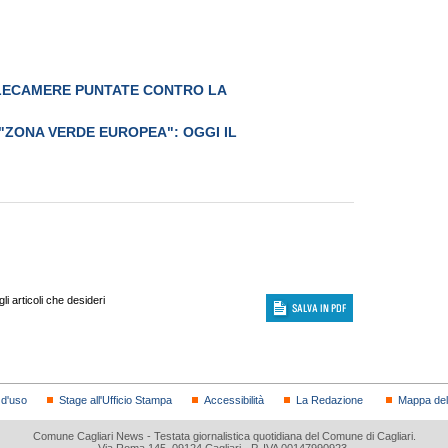
ELECAMERE PUNTATE CONTRO LA
"ZONA VERDE EUROPEA": OGGI IL
i articoli che desideri
 d'uso
Stage all'Ufficio Stampa
Accessibilità
La Redazione
Mappa del 
Comune Cagliari News - Testata giornalistica quotidiana del Comune di Cagliari.