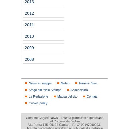
2013
2012
2011
2010
2009
2008
News su mappa
Meteo
Termini d'uso
Stage all'Ufficio Stampa
Accessibilità
La Redazione
Mappa del sito
Contatti
Cookie policy
Comune Cagliari News - Testata giornalistica quotidiana
del Comune di Cagliari.
Via Roma 145, 09124 Cagliari - P. IVA 00147990923.
Testata giornalistica registrata al Tribunale di Cagliari in