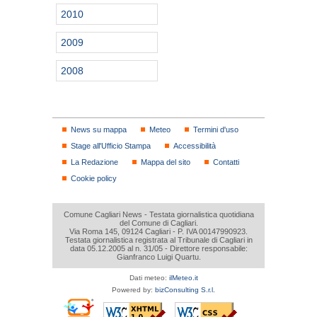
2010
2009
2008
News su mappa
Meteo
Termini d'uso
Stage all'Ufficio Stampa
Accessibilità
La Redazione
Mappa del sito
Contatti
Cookie policy
Comune Cagliari News - Testata giornalistica quotidiana
del Comune di Cagliari.
Via Roma 145, 09124 Cagliari - P. IVA 00147990923.
Testata giornalistica registrata al Tribunale di Cagliari in
data 05.12.2005 al n. 31/05 - Direttore responsabile:
Gianfranco Luigi Quartu.
Dati meteo:
ilMeteo.it
Powered by:
bizConsulting S.r.l.