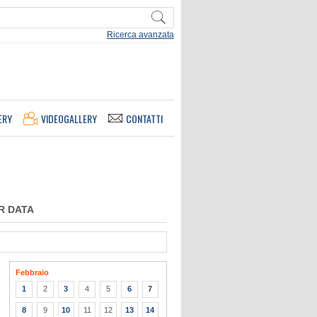
Ricerca avanzata
ERY
VIDEOGALLERY
CONTATTI
R DATA
Febbraio
1
2
3
4
5
6
7
8
9
10
11
12
13
14