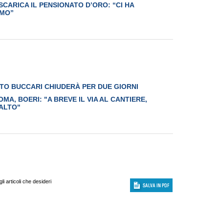
CARICA IL PENSIONATO D’ORO: “CI HA
AMO”
UTO BUCCARI CHIUDERÀ PER DUE GIORNI
OMA, BOERI: "A BREVE IL VIA AL CANTIERE,
ALTO"
i articoli che desideri