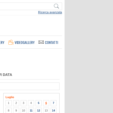
Ricerca avanzata
ERY
VIDEOGALLERY
CONTATTI
R DATA
Luglio
1
2
3
4
5
6
7
8
9
10
11
12
13
14