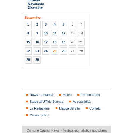
Ottobre
Novembre
Dicembre
Settembre
1
2
3
4
5
6
7
8
9
10
11
12
13
14
15
16
17
18
19
20
21
22
23
24
25
26
27
28
29
30
News su mappa
Meteo
Termini d'uso
Stage all'Ufficio Stampa
Accessibilità
La Redazione
Mappa del sito
Contatti
Cookie policy
Comune Cagliari News - Testata giornalistica quotidiana