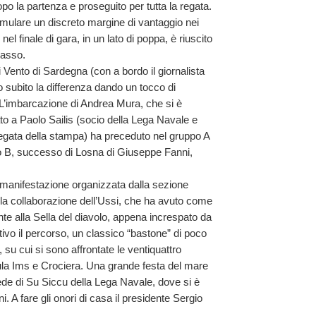
po la partenza e proseguito per tutta la regata.
cumulare un discreto margine di vantaggio nei
nel finale di gara, in un lato di poppa, è riuscito
passo.
Vento di Sardegna (con a bordo il giornalista
to subito la differenza dando un tocco di
 L’imbarcazione di Andrea Mura, che si è
ato a Paolo Sailis (socio della Lega Navale e
Regata della stampa) ha preceduto nel gruppo A
 B, successo di Losna di Giuseppe Fanni,
 manifestazione organizzata dalla sezione
 la collaborazione dell’Ussi, che ha avuto come
nte alla Sella del diavolo, appena increspato da
ivo il percorso, un classico “bastone” di poco
e, su cui si sono affrontate le ventiquattro
ula Ims e Crociera. Una grande festa del mare
ede di Su Siccu della Lega Navale, dove si è
. A fare gli onori di casa il presidente Sergio