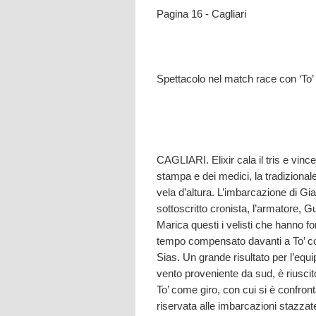
Pagina 16 - Cagliari
Spettacolo nel match race con ‘To’
CAGLIARI. Elixir cala il tris e vinc
stampa e dei medici, la tradiziona
vela d’altura. L’imbarcazione di Gi
sottoscritto cronista, l’armatore,
Marica questi i velisti che hanno fo
tempo compensato davanti a To’ com
Sias. Un grande risultato per l’equi
vento proveniente da sud, è riuscit
To’ come giro, con cui si è confron
riservata alle imbarcazioni stazzat