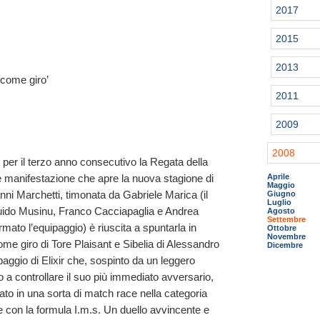
2017
2015
2013
 come giro’
2011
2009
2008
e per il terzo anno consecutivo la Regata della
le manifestazione che apre la nuova stagione di
Aprile
Maggio
anni Marchetti, timonata da Gabriele Marica (il
Giugno
Luglio
 Guido Musinu, Franco Cacciapaglia e Andrea
Agosto
Settembre
rmato l’equipaggio) è riuscita a spuntarla in
Ottobre
Novembre
e giro di Tore Plaisant e Sibelia di Alessandro
Dicembre
paggio di Elixir che, sospinto da un leggero
o a controllare il suo più immediato avversario,
tato in una sorta di match race nella categoria
e con la formula I.m.s. Un duello avvincente e