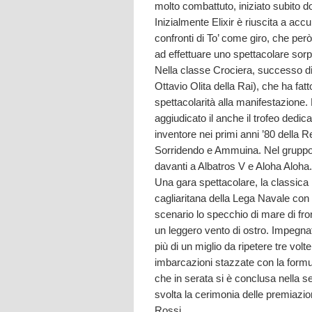
molto combattuto, iniziato subito do
Inizialmente Elixir è riuscita a ac
confronti di To’ come giro, che però 
ad effettuare uno spettacolare sor
Nella classe Crociera, successo di 
Ottavio Olita della Rai), che ha fat
spettacolarità alla manifestazione.
aggiudicato il anche il trofeo dedic
inventore nei primi anni ’80 della 
Sorridendo e Ammuina. Nel gruppo
davanti a Albatros V e Aloha Aloha.
Una gara spettacolare, la classica
cagliaritana della Lega Navale con
scenario lo specchio di mare di fro
un leggero vento di ostro. Impegnat
più di un miglio da ripetere tre volt
imbarcazioni stazzate con la form
che in serata si è conclusa nella s
svolta la cerimonia delle premiazioni
Rossi.