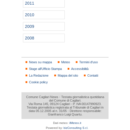
2011
2010
2009
2008
News su mappa
Meteo
Termini d'uso
Stage all'Ufficio Stampa
Accessibilità
La Redazione
Mappa del sito
Contatti
Cookie policy
Comune Cagliari News - Testata giornalistica quotidiana
del Comune di Cagliari.
Via Roma 145, 09124 Cagliari - P. IVA 00147990923.
Testata giornalistica registrata al Tribunale di Cagliari in
data 05.12.2005 al n. 31/05 - Direttore responsabile:
Gianfranco Luigi Quartu.
Dati meteo:
ilMeteo.it
Powered by:
bizConsulting S.r.l.