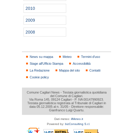
2010
2009
2008
News su mappa
Meteo
Termini d'uso
Stage all'Ufficio Stampa
Accessibilità
La Redazione
Mappa del sito
Contatti
Cookie policy
Comune Cagliari News - Testata giornalistica quotidiana
del Comune di Cagliari.
Via Roma 145, 09124 Cagliari - P. IVA 00147990923.
Testata giornalistica registrata al Tribunale di Cagliari in
data 05.12.2005 al n. 31/05 - Direttore responsabile:
Gianfranco Luigi Quartu.
Dati meteo:
ilMeteo.it
Powered by:
bizConsulting S.r.l.