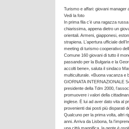
Turismo e affari: giovani manager a
Vedi la foto
In prima fila c'è una ragazza russa 
chiarissima, appena dietro un giova
orientali. Armeni, giapponesi, eston
strapiena. L'apertura ufficiale del
meeting di turismo cooperativo dell
Comune 160 giovani di tutto il mon
passando per la Bulgaria e la Georg
accolti bene», saluta il sindaco Ma
multiculturale. «Buona vacanza e 
GIORNATA INTERNAZIONALE Sono in
presidente della Tdm 2000, l'associ
promuovere i valori della cittadinanz
inglese. È lui ad aver dato vita al 
provenienti dai posti più disparati
Qualcuno per la prima volta, altri
anni. Arriva da Lisbona, fa l'impren
una città magnifica, la gente è ospi