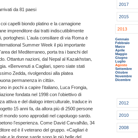
2017
rrivati da 81 paesi
2015
coi capelli biondo platino e la carnagione
2013
ne imprenditore dai tratti indiscutibilmente
i, portoghesi. L'aula consiliare di via Roma è
Gennaio
Febbraio
l'International Summer Week il più importante
Marzo
Aprile
'area del Mediterraneo, porta tra i banchi del
Maggio
Giugno
do. Ottantun nazioni, dal Nepal al Kazakhstan,
Luglio
Agosto
ia. «Benvenuti a Cagliari, spero siate stati
Settembre
Ottobre
ssimo Zedda, rivolgendosi alla platea
Novembre
buona permanenza in città».
Dicembre
 pochi a capire l'italiano, Luca Frongia,
azione fondata nel 1998 con l'obiettivo di
a attiva e del dialogo interculturale, traduce in
2012
progetto 15 anni fa, da allora più di 2500 persone
2010
 del mondo sono approdati nel capoluogo sardo.
 ripetono l'esperienza. Come David Carvalhão, 34
2008
ditore ed è il veterano del gruppo. «Cagliari è
tale e le donne sarde sono le più belle del