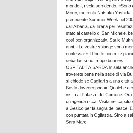
mondo», rivela sorridendo. «Sono af
Mori», racconta Natsuko Yoshida, 
precedente Summer Week nel 2005.
dall'Albania, da Tirana per l'esatt
stato al castello di San Michele, be
così ben organizzati». Saule Mukh
anni. «Le vostre spiagge sono merav
confessa: «Il Poetto non mi è piaci
sebadas sono troppo buone».
OSPITALITÀ SARDA In sala anche Da
troverete bene nella sede di via Bu
si chiede se Cagliari sia una città 
Basta davvero poco». Qualche accen
visita al Palazzo del Comune. Ora i
un'agenda ricca. Visita nel capoluo
a Gesico per la sagra del pesce. E 
con puntata in Ogliastra. Sino a 
Sara Marci