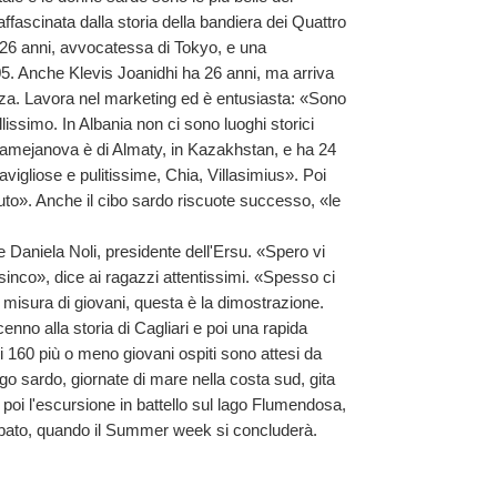
fascinata dalla storia della bandiera dei Quattro
26 anni, avvocatessa di Tokyo, e una
 Anche Klevis Joanidhi ha 26 anni, ma arriva
ezza. Lavora nel marketing ed è entusiasta: «Sono
llissimo. In Albania non ci sono luoghi storici
amejanova è di Almaty, in Kazakhstan, e ha 24
igliose e pulitissime, Chia, Villasimius». Poi
uto». Anche il cibo sardo riscuote successo, «le
niela Noli, presidente dell'Ersu. «Spero vi
sinco», dice ai ragazzi attentissimi. «Spesso ci
a misura di giovani, questa è la dimostrazione.
no alla storia di Cagliari e poi una rapida
 160 più o meno giovani ospiti sono attesi da
go sardo, giornate di mare nella costa sud, gita
poi l'escursione in battello sul lago Flumendosa,
sabato, quando il Summer week si concluderà.