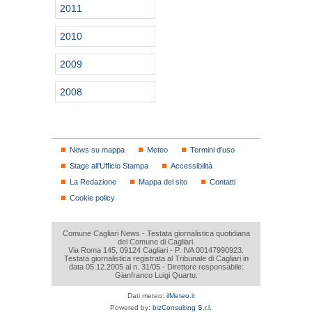
2011
2010
2009
2008
News su mappa
Meteo
Termini d'uso
Stage all'Ufficio Stampa
Accessibilità
La Redazione
Mappa del sito
Contatti
Cookie policy
Comune Cagliari News - Testata giornalistica quotidiana
del Comune di Cagliari.
Via Roma 145, 09124 Cagliari - P. IVA 00147990923.
Testata giornalistica registrata al Tribunale di Cagliari in
data 05.12.2005 al n. 31/05 - Direttore responsabile:
Gianfranco Luigi Quartu.
Dati meteo:
ilMeteo.it
Powered by:
bizConsulting S.r.l.