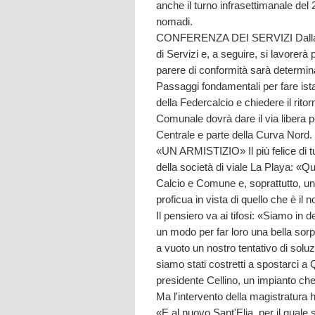
anche il turno infrasettimanale del
nomadi.
CONFERENZA DEI SERVIZI Dalla s
di Servizi e, a seguire, si lavorerà
parere di conformità sarà determina
Passaggi fondamentali per fare ista
della Federcalcio e chiedere il rito
Comunale dovrà dare il via libera pe
Centrale e parte della Curva Nord.
«UN ARMISTIZIO» Il più felice di t
della società di viale La Playa: «Q
Calcio e Comune e, soprattutto, un
proficua in vista di quello che è il 
Il pensiero va ai tifosi: «Siamo in 
un modo per far loro una bella sor
a vuoto un nostro tentativo di solu
siamo stati costretti a spostarci a
presidente Cellino, un impianto che, a
Ma l'intervento della magistratura h
«E al nuovo Sant'Elia, per il qual