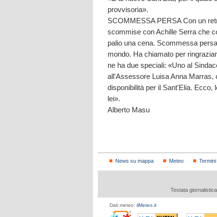
provvisoria».
SCOMMESSA PERSA Con un retrosce
scommise con Achille Serra che con
palio una cena. Scommessa persa, «
mondo. Ha chiamato per ringraziare 
ne ha due speciali: «Uno al Sinda
all'Assessore Luisa Anna Marras, ch
disponibilità per il Sant'Elia. Ecco,
lei».
Alberto Masu
News su mappa
Meteo
Termini
Testata giornalistic
Dati meteo:
ilMeteo.it