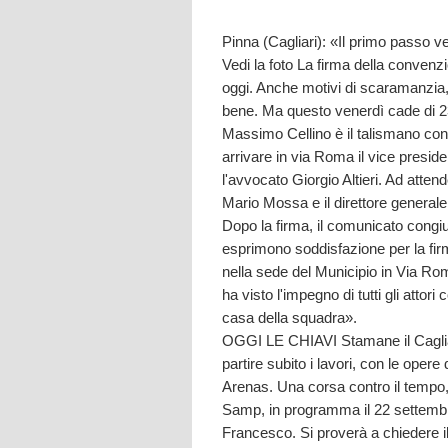
Pinna (Cagliari): «Il primo passo 
Vedi la foto La firma della convenz
oggi. Anche motivi di scaramanzia, 
bene. Ma questo venerdì cade di 2
Massimo Cellino è il talismano contr
arrivare in via Roma il vice presi
l'avvocato Giorgio Altieri. Ad atte
Mario Mossa e il direttore generale
Dopo la firma, il comunicato congi
esprimono soddisfazione per la fi
nella sede del Municipio in Via Rom
ha visto l'impegno di tutti gli attori 
casa della squadra».
OGGI LE CHIAVI Stamane il Cagliari
partire subito i lavori, con le opere 
Arenas. Una corsa contro il tempo, pe
Samp, in programma il 22 settembre
Francesco. Si proverà a chiedere il