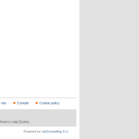
sito
Contatti
Cookie policy
nfranco Luigi Quartu.
Powered by:
bizConsulting S.r.l.