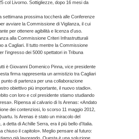
 25 col Livorno. Sottigliezze, dopo 16 mesi da
ettimana prossima toccherà alle Conferenze
 per avviare la Commissione di Vigilanza, il cui
nte per ottenere agibilità e licenza d'uso.
nza alla Commissione Criteri Infrastrutturali
rno a Cagliari. Il tutto mentre la Commissione
r l'ingresso dei 5000 spettatori in Tribuna
utti è Giovanni Domenico Pinna, vice presidente
uesta firma rappresenta un armistizio tra Cagliari
 punto di partenza per una collaborazione
nostro obiettivo più importante, il nuovo stadio».
debito con loro e col presidente stiamo studiando
presa». Ripensa al calvario di Is Arenas: «Andato
zione dei contenziosi, lo scorso 11 maggio 2012,
 Quartu. Is Arenas è stato un miracolo del
 detta di Achille Serra, era il più bello d'Italia.
a chiuso il capitolo». Meglio pensare al futuro:
e stiamo già lavorando. Questa è una soluzione