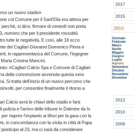
2017
verso un nuovo stadio»
2015
ione col Comune per il Sant'Elia era attesa per
perché, si dice, firmare di venerdì non porta
2013
3, numero che per il presidente rossoblù
Gennaio
o tutte le negatività. E così, alle 18 ecco
Febbraio
Marzo
dente del Cagliari Giovanni Domenico Pinna e
Aprile
Maggio
nderli, in rappresentanza del Comune, l'ingegner
Giugno
Luglio
 Maria Cristina Mancini.
Agosto
Settembre
unto: «Cagliari Calcio Spa e Comune di Cagliari
Ottobre
rma della convenzione avvenuta questa sera
Novembre
Dicembre
a. Si tratta dell'inizio di un nuovo percorso che
coinvolti, per consentire finalmente il ritorno a
2012
 Calcio avrà le chiavi dello stadio e farà
di pulizia e l'arrivo delle tribune in Dalmine da Is
2010
r riaprire l'impianto ai tifosi per la gara con la
, in concomitanza con la visita in città di Papa
2008
 posticipo al 23, ma ci sarà da considerare