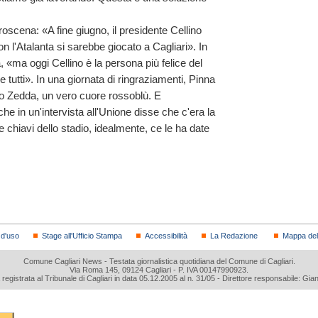
na: «A fine giugno, il presidente Cellino
 l'Atalanta si sarebbe giocato a Cagliari». In
ma oggi Cellino è la persona più felice del
tutti». In una giornata di ringraziamenti, Pinna
co Zedda, un vero cuore rossoblù. E
e in un'intervista all'Unione disse che c'era la
 le chiavi dello stadio, idealmente, ce le ha date
 d'uso
Stage all'Ufficio Stampa
Accessibilità
La Redazione
Mappa del 
Comune Cagliari News - Testata giornalistica quotidiana del Comune di Cagliari.
Via Roma 145, 09124 Cagliari - P. IVA 00147990923.
a registrata al Tribunale di Cagliari in data 05.12.2005 al n. 31/05 - Direttore responsabile: Gia