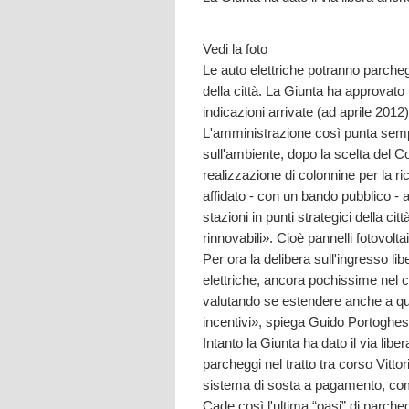
Vedi la foto
Le auto elettriche potranno parchegg
della città. La Giunta ha approvato
indicazioni arrivate (ad aprile 201
L'amministrazione così punta sempr
sull'ambiente, dopo la scelta del Co
realizzazione di colonnine per la ric
affidato - con un bando pubblico - 
stazioni in punti strategici della c
rinnovabili». Cioè pannelli fotovoltai
Per ora la delibera sull'ingresso li
elettriche, ancora pochissime nel c
valutando se estendere anche a ques
incentivi», spiega Guido Portoghes
Intanto la Giunta ha dato il via lib
parcheggi nel tratto tra corso Vitt
sistema di sosta a pagamento, come
Cade così l'ultima “oasi” di parcheg