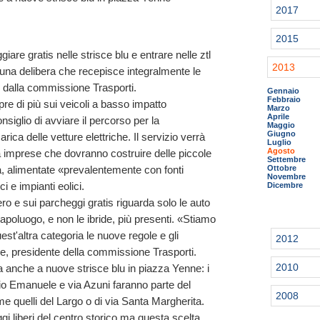
2017
2015
iare gratis nelle strisce blu e entrare nelle ztl
2013
 una delibera che recepisce integralmente le
2) dalla commissione Trasporti.
Gennaio
Febbraio
e di più sui veicoli a basso impatto
Marzo
Aprile
nsiglio di avviare il percorso per la
Maggio
Giugno
arica delle vetture elettriche. Il servizio verrà
Luglio
Agosto
a imprese che dovranno costruire delle piccole
Settembre
Ottobre
ittà, alimentate «prevalentemente con fonti
Novembre
ci e impianti eolici.
Dicembre
bero e sui parcheggi gratis riguarda solo le auto
apoluogo, e non le ibride, più presenti. «Stiamo
t'altra categoria le nuove regole e gli
2012
e, presidente della commissione Trasporti.
2010
era anche a nuove strisce blu in piazza Yenne: i
orio Emanuele e via Azuni faranno parte del
2008
 quelli del Largo o di via Santa Margherita.
gi liberi del centro storico ma questa scelta,