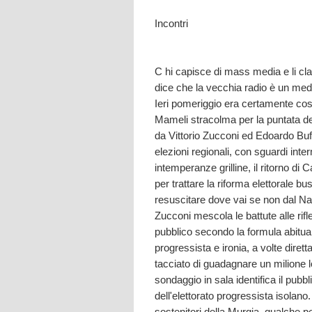
Incontri
C hi capisce di mass media e li cla
dice che la vecchia radio è un med
Ieri pomeriggio era certamente cos
Mameli stracolma per la puntata de
da Vittorio Zucconi ed Edoardo Buf
elezioni regionali, con sguardi interm
intemperanze grilline, il ritorno di 
per trattare la riforma elettorale b
resuscitare dove vai se non dal N
Zucconi mescola le battute alle rifl
pubblico secondo la formula abitua
progressista e ironia, a volte diret
tacciato di guadagnare un milione lo
sondaggio in sala identifica il pu
dell'elettorato progressista isolan
sostenitori della Murgia, qualche p