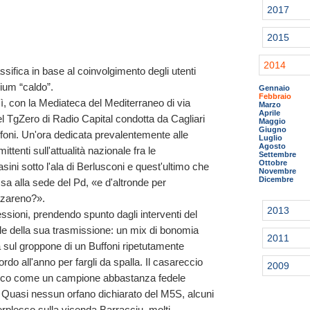
2017
2015
2014
ssifica in base al coinvolgimento degli utenti
ium “caldo”.
Gennaio
Febbraio
ì, con la Mediateca del Mediterraneo di via
Marzo
Aprile
l TgZero di Radio Capital condotta da Cagliari
Maggio
Giugno
foni. Un'ora dedicata prevalentemente alle
Luglio
Agosto
ittenti sull'attualità nazionale fra le
Settembre
Ottobre
Casini sotto l'ala di Berlusconi e quest'ultimo che
Novembre
Dicembre
ussa alla sede del Pd, «e d'altronde per
azareno?».
2013
essioni, prendendo spunto dagli interventi del
le della sua trasmissione: un mix di bonomia
2011
ta sul groppone di un Buffoni ripetutamente
rdo all'anno per fargli da spalla. Il casareccio
2009
bblico come un campione abbastanza fedele
o. Quasi nessun orfano dichiarato del M5S, alcuni
erplesso sulla vicenda Barracciu, molti