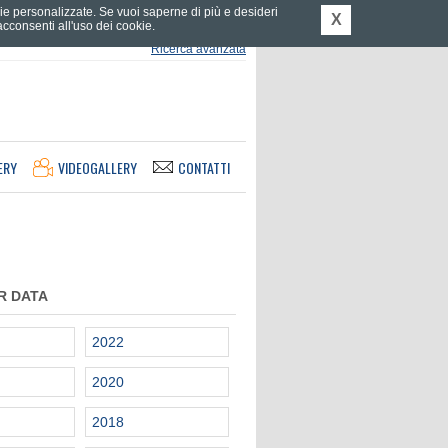
tarie personalizzate. Se vuoi saperne di più e desideri
X
consenti all'uso dei cookie.
Ricerca avanzata
ERY
VIDEOGALLERY
CONTATTI
R DATA
2022
2020
2018