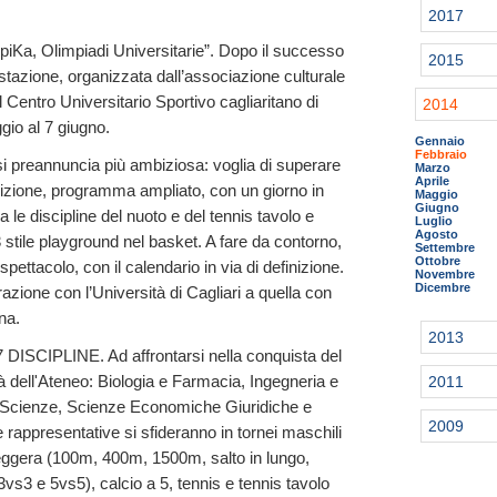
2017
mpiKa, Olimpiadi Universitarie”. Dopo il successo
2015
stazione, organizzata dall’associazione culturale
 Centro Universitario Sportivo cagliaritano di
2014
gio al 7 giugno.
Gennaio
Febbraio
 preannuncia più ambiziosa: voglia di superare
Marzo
Aprile
 edizione, programma ampliato, con un giorno in
Maggio
Giugno
ra le discipline del nuoto e del tennis tavolo e
Luglio
Agosto
stile playground nel basket. A fare da contorno,
Settembre
Ottobre
e spettacolo, con il calendario in via di definizione.
Novembre
Dicembre
azione con l’Università di Cagliari a quella con
na.
2013
CIPLINE. Ad affrontarsi nella conquista del
à dell'Ateneo: Biologia e Farmacia, Ingegneria e
2011
a, Scienze, Scienze Economiche Giuridiche e
2009
e rappresentative si sfideranno in tornei maschili
a leggera (100m, 400m, 1500m, salto in lungo,
(3vs3 e 5vs5), calcio a 5, tennis e tennis tavolo