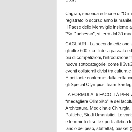
Cagliari, seconda edizione di “Oli
registrato lo scorso anno la manife
Il Paese delle Meraviglie insieme al
“Sa Duchessa”, si terrà dal 30 mag
CAGLIARI - La seconda edizione si
gli oltre 600 iscritti della passata
più di competizioni, l’introduzione t
nuove sottocategorie, come il 3vs3 
eventi collaterali divisi tra cultura 
E poi tante conferme: dalla collabor
gli Special Olympics Team Sardeg
LA FORMULA: 6 FACOLTÀ PER 7 DIS
“medagliere OlimpiKo” le sei facolt
Architettura, Medicina e Chirurgi
Politiche, Studi Umanistici. Le vari
e femminili di sette sport: atletic
lancio del peso, staffetta), basket 