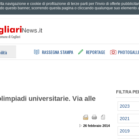
tta navigazione e cookie di profilazione di terze parti per l'invio di offerte pubblici
do questo banner, scorrendo questa pagina o cliccando qualunque suo elemento ac
RASSEGNA STAMPA
REPORTAGE
PHOTOGALL
ilità
FILTRA PE
limpiadi universitarie. Via alle
2023
2021
26 febbraio 2014
2019