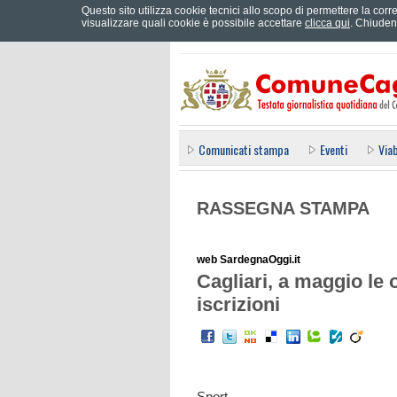
Questo sito utilizza cookie tecnici allo scopo di permettere la corre
Effettua il login
visualizzare quali cookie è possibile accettare
clicca qui
. Chiuden
Comunicati stampa
Eventi
Viab
RASSEGNA STAMPA
web SardegnaOggi.it
Cagliari, a maggio le o
iscrizioni
Sport