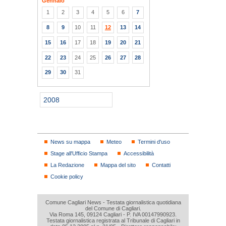
Gennaio
1
2
3
4
5
6
7
8
9
10
11
12
13
14
15
16
17
18
19
20
21
22
23
24
25
26
27
28
29
30
31
2008
News su mappa
Meteo
Termini d'uso
Stage all'Ufficio Stampa
Accessibilità
La Redazione
Mappa del sito
Contatti
Cookie policy
Comune Cagliari News - Testata giornalistica quotidiana
del Comune di Cagliari.
Via Roma 145, 09124 Cagliari - P. IVA 00147990923.
Testata giornalistica registrata al Tribunale di Cagliari in