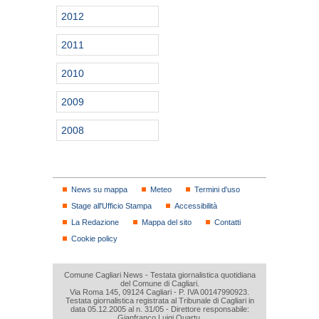
2012
2011
2010
2009
2008
News su mappa
Meteo
Termini d'uso
Stage all'Ufficio Stampa
Accessibilità
La Redazione
Mappa del sito
Contatti
Cookie policy
Comune Cagliari News - Testata giornalistica quotidiana
del Comune di Cagliari.
Via Roma 145, 09124 Cagliari - P. IVA 00147990923.
Testata giornalistica registrata al Tribunale di Cagliari in
data 05.12.2005 al n. 31/05 - Direttore responsabile:
Gianfranco Luigi Quartu.