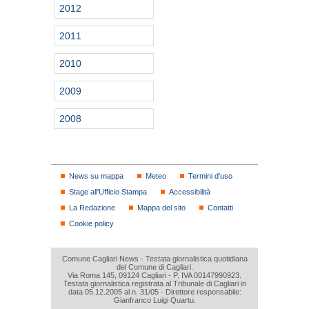
2012
2011
2010
2009
2008
News su mappa
Meteo
Termini d'uso
Stage all'Ufficio Stampa
Accessibilità
La Redazione
Mappa del sito
Contatti
Cookie policy
Comune Cagliari News - Testata giornalistica quotidiana
del Comune di Cagliari.
Via Roma 145, 09124 Cagliari - P. IVA 00147990923.
Testata giornalistica registrata al Tribunale di Cagliari in
data 05.12.2005 al n. 31/05 - Direttore responsabile:
Gianfranco Luigi Quartu.