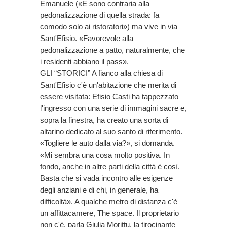
Emanuele («E sono contraria alla
pedonalizzazione di quella strada: fa
comodo solo ai ristoratori») ma vive in via
Sant'Efisio. «Favorevole alla
pedonalizzazione a patto, naturalmente, che
i residenti abbiano il pass».
GLI “STORICI” A fianco alla chiesa di
Sant'Efisio c'è un'abitazione che merita di
essere visitata: Efisio Casti ha tappezzato
l'ingresso con una serie di immagini sacre e,
sopra la finestra, ha creato una sorta di
altarino dedicato al suo santo di riferimento.
«Togliere le auto dalla via?», si domanda.
«Mi sembra una cosa molto positiva. In
fondo, anche in altre parti della città è così.
Basta che si vada incontro alle esigenze
degli anziani e di chi, in generale, ha
difficoltà». A qualche metro di distanza c'è
un affittacamere, The space. Il proprietario
non c'è, parla Giulia Morittu, la tirocinante