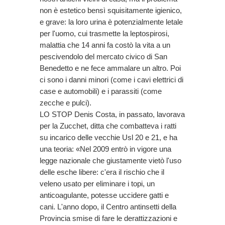
non è estetico bensì squisitamente igienico,
e grave: la loro urina è potenzialmente letale
per l'uomo, cui trasmette la leptospirosi,
malattia che 14 anni fa costò la vita a un
pescivendolo del mercato civico di San
Benedetto e ne fece ammalare un altro. Poi
ci sono i danni minori (come i cavi elettrici di
case e automobili) e i parassiti (come
zecche e pulci).
LO STOP Denis Costa, in passato, lavorava
per la Zucchet, ditta che combatteva i ratti
su incarico delle vecchie Usl 20 e 21, e ha
una teoria: «Nel 2009 entrò in vigore una
legge nazionale che giustamente vietò l'uso
delle esche libere: c'era il rischio che il
veleno usato per eliminare i topi, un
anticoagulante, potesse uccidere gatti e
cani. L'anno dopo, il Centro antinsetti della
Provincia smise di fare le derattizzazioni e