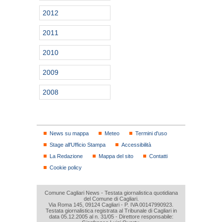
2012
2011
2010
2009
2008
News su mappa
Meteo
Termini d'uso
Stage all'Ufficio Stampa
Accessibilità
La Redazione
Mappa del sito
Contatti
Cookie policy
Comune Cagliari News - Testata giornalistica quotidiana
del Comune di Cagliari.
Via Roma 145, 09124 Cagliari - P. IVA 00147990923.
Testata giornalistica registrata al Tribunale di Cagliari in
data 05.12.2005 al n. 31/05 - Direttore responsabile: