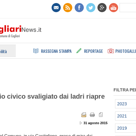
RASSEGNA STAMPA
REPORTAGE
PHOTOGALL
ilità
FILTRA PE
io civico svaligiato dai ladri riapre
2023
2021
31 agosto 2015
2019
del Comune, in via Castiglione, preso di mira dai