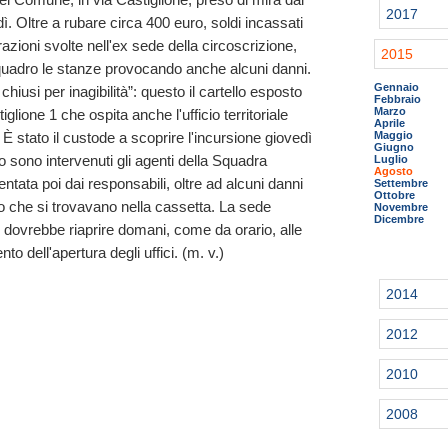
2017
dì. Oltre a rubare circa 400 euro, soldi incassati
razioni svolte nell'ex sede della circoscrizione,
2015
quadro le stanze provocando anche alcuni danni.
Gennaio
iusi per inagibilità”: questo il cartello esposto
Febbraio
Marzo
iglione 1 che ospita anche l'ufficio territoriale
Aprile
 È stato il custode a scoprire l'incursione giovedì
Maggio
Giugno
o sono intervenuti gli agenti della Squadra
Luglio
Agosto
tata poi dai responsabili, oltre ad alcuni danni
Settembre
Ottobre
 che si trovavano nella cassetta. La sede
Novembre
Dicembre
li dovrebbe riaprire domani, come da orario, alle
o dell'apertura degli uffici. (m. v.)
2014
2012
2010
2008