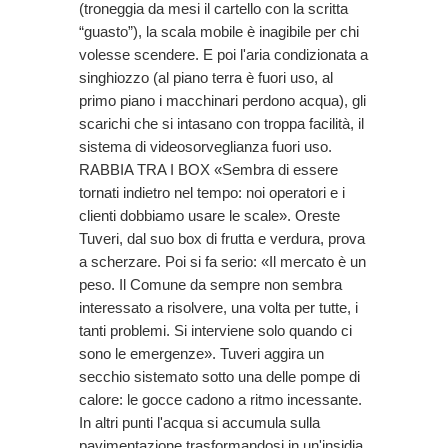
(troneggia da mesi il cartello con la scritta
“guasto”), la scala mobile è inagibile per chi
volesse scendere. E poi l'aria condizionata a
singhiozzo (al piano terra è fuori uso, al
primo piano i macchinari perdono acqua), gli
scarichi che si intasano con troppa facilità, il
sistema di videosorveglianza fuori uso.
RABBIA TRA I BOX «Sembra di essere
tornati indietro nel tempo: noi operatori e i
clienti dobbiamo usare le scale». Oreste
Tuveri, dal suo box di frutta e verdura, prova
a scherzare. Poi si fa serio: «Il mercato è un
peso. Il Comune da sempre non sembra
interessato a risolvere, una volta per tutte, i
tanti problemi. Si interviene solo quando ci
sono le emergenze». Tuveri aggira un
secchio sistemato sotto una delle pompe di
calore: le gocce cadono a ritmo incessante.
In altri punti l'acqua si accumula sulla
pavimentazione trasformandosi in un'insidia