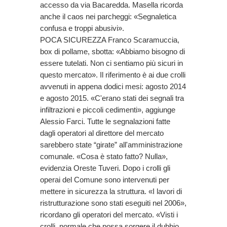
accesso da via Bacaredda. Masella ricorda
anche il caos nei parcheggi: «Segnaletica
confusa e troppi abusivi».
POCA SICUREZZA Franco Scaramuccia,
box di pollame, sbotta: «Abbiamo bisogno di
essere tutelati. Non ci sentiamo più sicuri in
questo mercato». Il riferimento è ai due crolli
avvenuti in appena dodici mesi: agosto 2014
e agosto 2015. «C'erano stati dei segnali tra
infiltrazioni e piccoli cedimenti», aggiunge
Alessio Farci. Tutte le segnalazioni fatte
dagli operatori al direttore del mercato
sarebbero state “girate” all'amministrazione
comunale. «Cosa è stato fatto? Nulla»,
evidenzia Oreste Tuveri. Dopo i crolli gli
operai del Comune sono intervenuti per
mettere in sicurezza la struttura. «I lavori di
ristrutturazione sono stati eseguiti nel 2006»,
ricordano gli operatori del mercato. «Visti i
crolli, normale che possa sorgere il dubbio