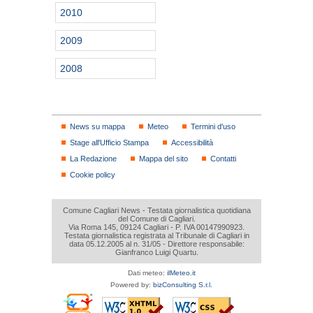
2010
2009
2008
News su mappa
Meteo
Termini d'uso
Stage all'Ufficio Stampa
Accessibilità
La Redazione
Mappa del sito
Contatti
Cookie policy
Comune Cagliari News - Testata giornalistica quotidiana
del Comune di Cagliari.
Via Roma 145, 09124 Cagliari - P. IVA 00147990923.
Testata giornalistica registrata al Tribunale di Cagliari in
data 05.12.2005 al n. 31/05 - Direttore responsabile:
Gianfranco Luigi Quartu.
Dati meteo:
ilMeteo.it
Powered by:
bizConsulting S.r.l.